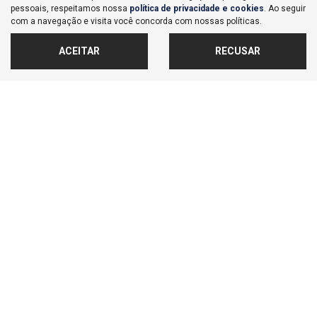
pessoais, respeitamos nossa
política de privacidade e cookies
. Ao seguir
com a navegação e visita você concorda com nossas políticas.
MAPA DO SITE
ACEITAR
RECUSAR
POLÍTICA DE PRIVACIDADE E COOKIES
LAGOINHA COMERCIAL DE VEICULOS IMPORTACAO E
EXPORTACAO S/A
CNPJ: 71.876.023/0001-02
No trânsito, enxergar o outro
salva vidas.
Desenvolvido pela DEALERSPACE ® Direitos Reservados.