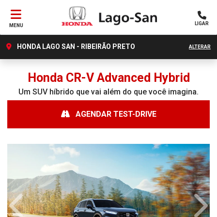
LIGAR
MENU
HONDA LAGO SAN - RIBEIRÃO PRETO
ALTERAR
Honda
CR-V Advanced Hybrid
Um SUV híbrido que vai além do que você imagina.
AGENDAR TEST-DRIVE
Anterior
Próx