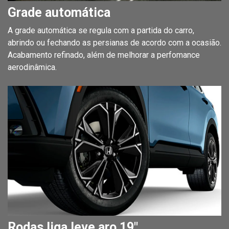
Grade automática
A grade automática se regula com a partida do carro,
abrindo ou fechando as persianas de acordo com a ocasião.
Acabamento refinado, além de melhorar a perfomance
aerodinâmica.
Rodas liga leve aro 19"