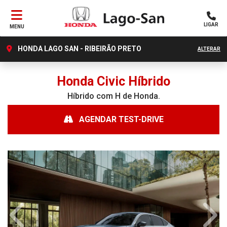
LIGAR
MENU
HONDA LAGO SAN - RIBEIRÃO PRETO
ALTERAR
Honda
Civic Híbrido
Híbrido com H de Honda.
AGENDAR TEST-DRIVE
Anterior
Próx