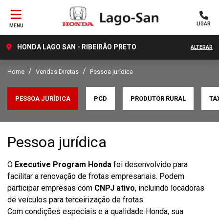
LIGAR
MENU
HONDA LAGO SAN - RIBEIRÃO PRETO
ALTERAR
Home
Vendas Diretas
Pessoa jurídica
PESSOA JURÍDICA
PCD
PRODUTOR RURAL
TA
Pessoa jurídica
O
Executive Program Honda
foi desenvolvido para
facilitar a renovação de frotas empresariais. Podem
participar empresas com
CNPJ ativo
, incluindo locadoras
de veículos para terceirização de frotas.
Com condições especiais e a qualidade Honda, sua