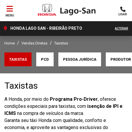
LIGAR
MENU
HONDA LAGO SAN - RIBEIRÃO PRETO
ALTERAR
Home
Vendas Diretas
Taxistas
TAXISTAS
PCD
PESSOA JURÍDICA
PRODUTOR 
Taxistas
A Honda, por meio do
Programa Pro-Driver
, oferece
condições especiais para taxistas, com
isenção de IPI e
ICMS
na compra de veículos da marca.
Garanta seu táxi Honda com qualidade, conforto e
economia, e aproveite as vantagens exclusivas do