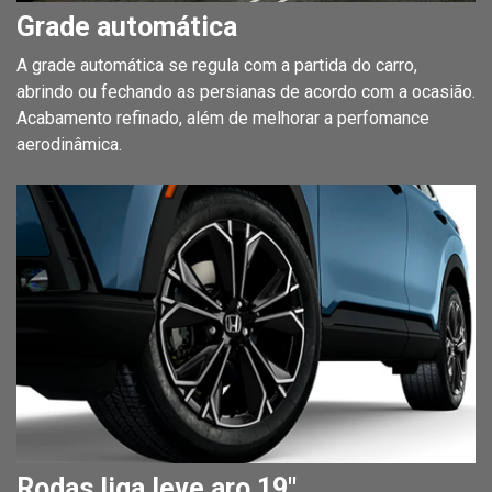
Grade automática
A grade automática se regula com a partida do carro,
abrindo ou fechando as persianas de acordo com a ocasião.
Acabamento refinado, além de melhorar a perfomance
aerodinâmica.
Rodas liga leve aro 19"