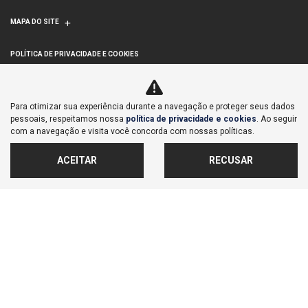
MAPA DO SITE
POLÍTICA DE PRIVACIDADE E COOKIES
LAGOINHA COMERCIAL DE VEICULOS IMPORTACAO E
Para otimizar sua experiência durante a navegação e proteger seus dados
EXPORTACAO S/A
pessoais, respeitamos nossa
política de privacidade e cookies
. Ao seguir
com a navegação e visita você concorda com nossas políticas.
CNPJ: 71.876.023/0003-74
ACEITAR
RECUSAR
No trânsito, enxergar o outro
salva vidas.
Desenvolvido pela DEALERSPACE ® Direitos Reservados.