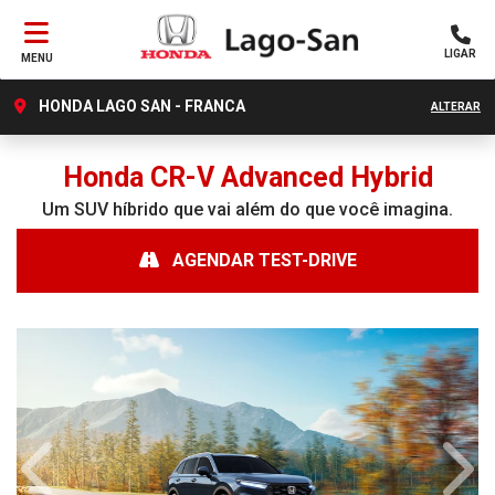
LIGAR
MENU
HONDA LAGO SAN - FRANCA
ALTERAR
Honda
CR-V Advanced Hybrid
Um SUV híbrido que vai além do que você imagina.
AGENDAR TEST-DRIVE
Anterior
Próx