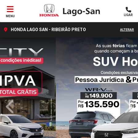
LIGAR
MENU
HONDA LAGO SAN - RIBEIRÃO PRETO
ALTERAR
templates.template-01.components.carousel.texts.control_
temp