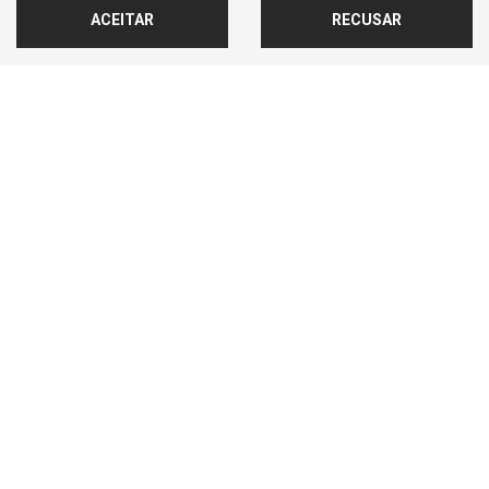
ACEITAR
RECUSAR
No trânsito, enxergar o outro
salva vidas.
Desenvolvido pela DEALERSPACE ® Direitos Reservados.