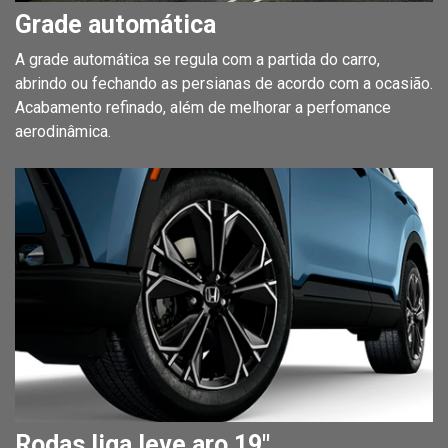
Grade automática
A grade automática se regula com a partida do carro,
abrindo ou fechando as persianas de acordo com a ocasião.
Acabamento refinado, além de melhorar a perfomance
aerodinâmica.
Rodas liga leve aro 19"