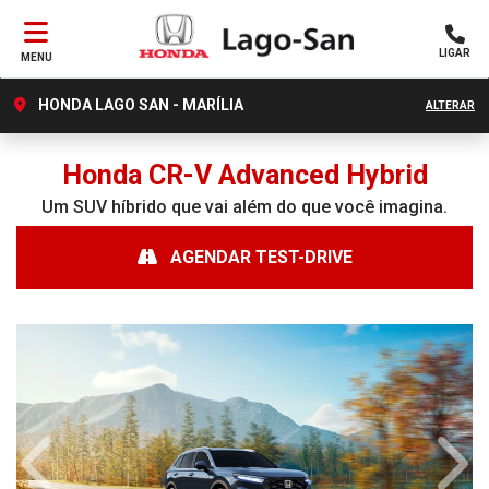
LIGAR
MENU
HONDA LAGO SAN - MARÍLIA
ALTERAR
Honda
CR-V Advanced Hybrid
Um SUV híbrido que vai além do que você imagina.
AGENDAR TEST-DRIVE
Anterior
Próx