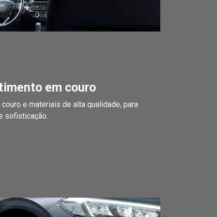
timento em couro
ouro e materiais de alta qualidade, para
e sofisticação.