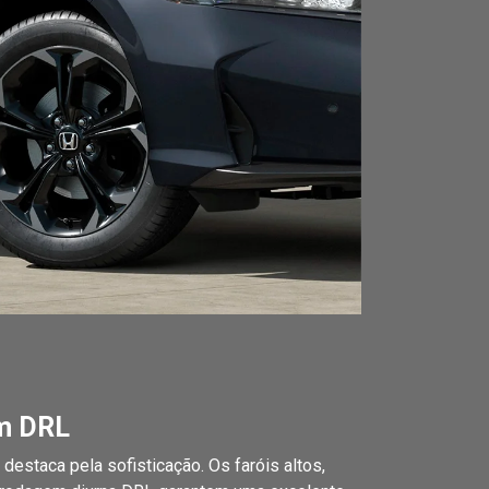
om DRL
destaca pela sofisticação. Os faróis altos,