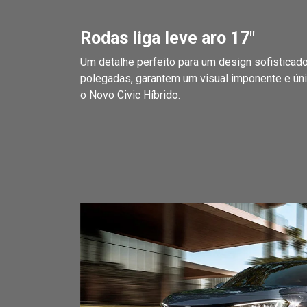
Rodas liga leve aro 17"
Um detalhe perfeito para um design sofisticado
polegadas, garantem um visual imponente e úni
o Novo Civic Híbrido.