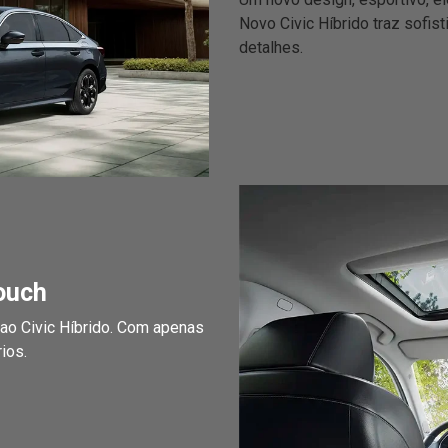
Novo Civic Híbrido traz sofi
detalhes.
ouch
 ao Civic Híbrido. Com apenas
ios.