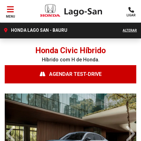
LIGAR
MENU
HONDA LAGO SAN - BAURU
ALTERAR
Honda
Civic Híbrido
Híbrido com H de Honda.
AGENDAR TEST-DRIVE
Anterior
Próx