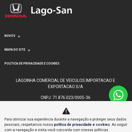
NOVOS
MAPA DO SITE
POLÍTICA DE PRIVACIDADE E COOKIES
LAGOINHA COMERCIAL DE VEICULOS IMPORTACAO E
EXPORTACAO S/A
CNPJ: 71.876.023/0005-36
Para otimizar sua experiência durante a navegação e proteger seus dados
No trânsito, enxergar o outro salva vidas.
pessoais, respeitamos nossa
política de privacidade e cookies
. Ao seguir
com a navegação e visita você concorda com nossas políticas.