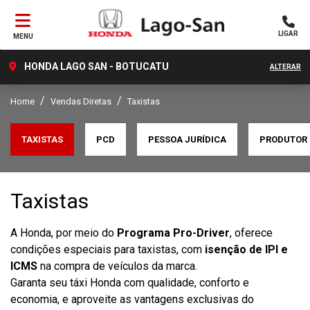
LIGAR
MENU
HONDA LAGO SAN - BOTUCATU
ALTERAR
Home
Vendas Diretas
Taxistas
TAXISTAS
PCD
PESSOA JURÍDICA
PRODUTOR 
Taxistas
A Honda, por meio do
Programa Pro-Driver
, oferece
condições especiais para taxistas, com
isenção de IPI e
ICMS
na compra de veículos da marca.
Garanta seu táxi Honda com qualidade, conforto e
economia, e aproveite as vantagens exclusivas do