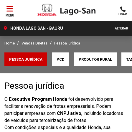
LIGAR
MENU
HONDA LAGO SAN - BAURU
ALTERAR
Home
Vendas Diretas
Pessoa jurídica
PESSOA JURÍDICA
PCD
PRODUTOR RURAL
TA
Pessoa jurídica
O
Executive Program Honda
foi desenvolvido para
facilitar a renovação de frotas empresariais. Podem
participar empresas com
CNPJ ativo
, incluindo locadoras
de veículos para terceirização de frotas.
Com condições especiais e a qualidade Honda, sua