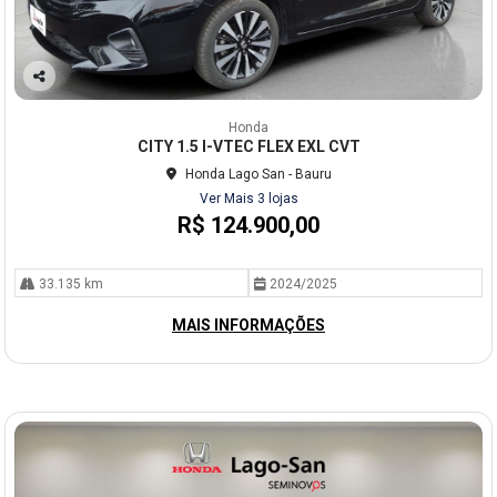
Co
mp
Honda
arti
CITY 1.5 I-VTEC FLEX EXL CVT
lhe
Honda Lago San - Bauru
Ver Mais 3 lojas
R$ 124.900,00
33.135 km
2024/2025
MAIS INFORMAÇÕES