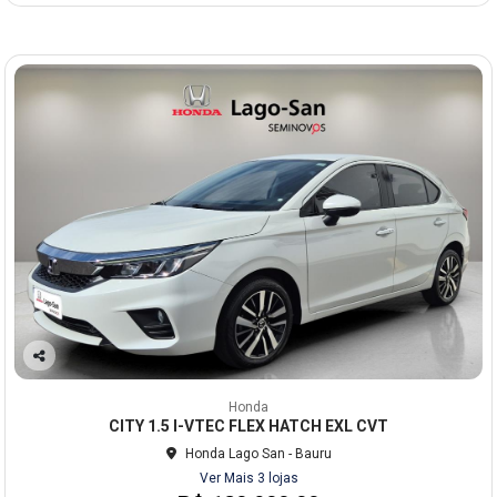
Co
mp
Honda
arti
CITY 1.5 I-VTEC FLEX HATCH EXL CVT
lhe
Honda Lago San - Bauru
Ver Mais 3 lojas