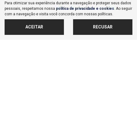
Para otimizar sua experiência durante a navegação e proteger seus dados
Co
pessoais, respeitamos nossa
política de privacidade e cookies
. Ao seguir
mp
Honda
com a navegação e visita você concorda com nossas políticas.
arti
CITY 1.5 I-VTEC FLEX HATCH EXL CVT
lhe
ACEITAR
RECUSAR
Honda Lago San - Bauru
Ver Mais 3 lojas
R$ 112.900,00
35.270 km
2022/2023
MAIS INFORMAÇÕES