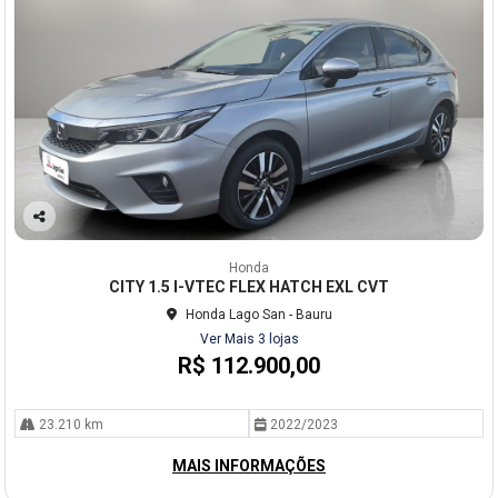
Co
mp
Honda
arti
CITY 1.5 I-VTEC FLEX HATCH EXL CVT
lhe
Honda Lago San - Bauru
Ver Mais 3 lojas
R$ 112.900,00
23.210 km
2022/2023
MAIS INFORMAÇÕES