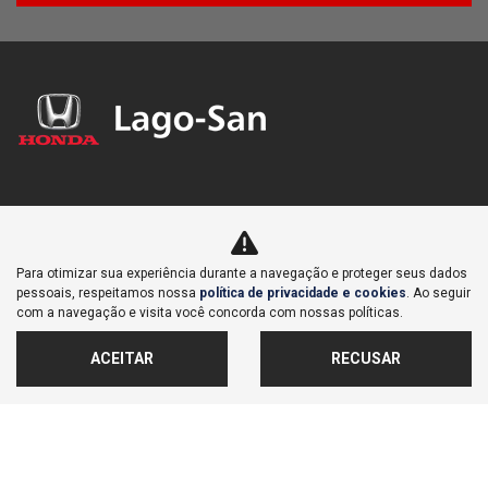
NOVOS
MAPA DO SITE
Para otimizar sua experiência durante a navegação e proteger seus dados
pessoais, respeitamos nossa
política de privacidade e cookies
. Ao seguir
com a navegação e visita você concorda com nossas políticas.
POLÍTICA DE PRIVACIDADE E COOKIES
ACEITAR
RECUSAR
LAGOINHA COMERCIAL DE VEICULOS IMPORTACAO E
EXPORTACAO S/A
CNPJ: 71.876.023/0008-89