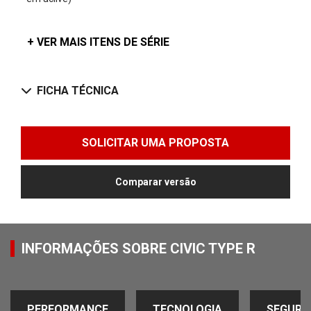
+ VER MAIS ITENS DE SÉRIE
FICHA TÉCNICA
SOLICITAR UMA PROPOSTA
Comparar versão
INFORMAÇÕES SOBRE CIVIC TYPE R
PERFORMANCE
TECNOLOGIA
SEGURA