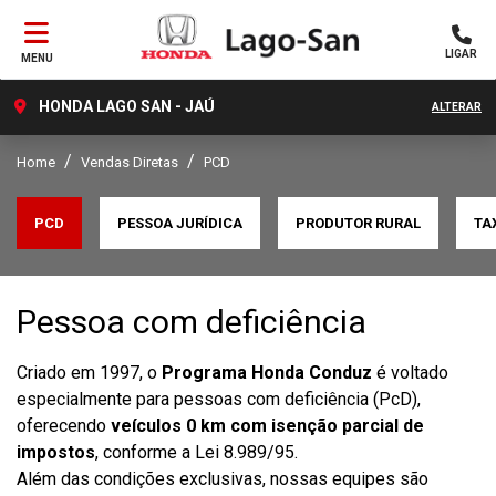
LIGAR
MENU
HONDA LAGO SAN - JAÚ
ALTERAR
Home
Vendas Diretas
PCD
PCD
PESSOA JURÍDICA
PRODUTOR RURAL
TA
Pessoa com deficiência
Criado em 1997, o
Programa Honda Conduz
é voltado
especialmente para pessoas com deficiência (PcD),
oferecendo
veículos 0 km com isenção parcial de
impostos
, conforme a Lei 8.989/95.
Além das condições exclusivas, nossas equipes são