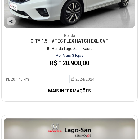
Co
mp
Honda
arti
CITY 1.5 I-VTEC FLEX HATCH EXL CVT
lhe
Honda Lago San - Bauru
Ver Mais 3 lojas
R$ 120.900,00
20.145 km
2024/2024
MAIS INFORMAÇÕES