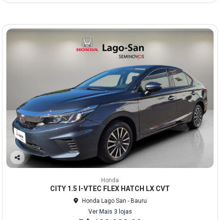
Co
mp
Honda
arti
CITY 1.5 I-VTEC FLEX HATCH LX CVT
lhe
Honda Lago San - Bauru
Ver Mais 3 lojas