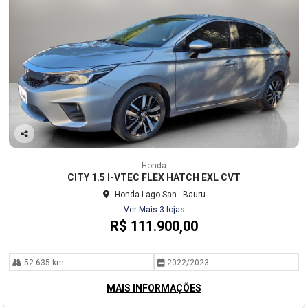
Co
mp
Honda
arti
CITY 1.5 I-VTEC FLEX HATCH EXL CVT
lhe
Honda Lago San - Bauru
Ver Mais 3 lojas
R$ 111.900,00
52.635 km
2022/2023
MAIS INFORMAÇÕES