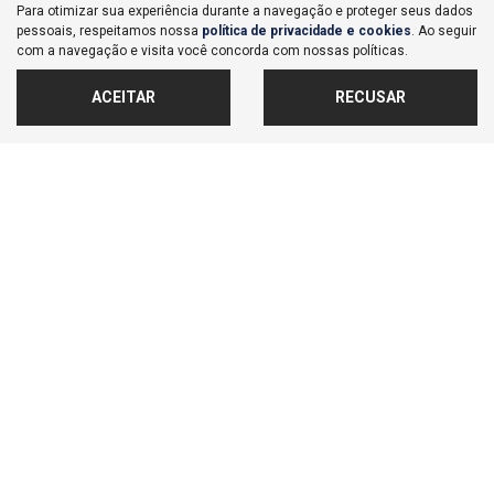
Para otimizar sua experiência durante a navegação e proteger seus dados
Co
pessoais, respeitamos nossa
política de privacidade e cookies
. Ao seguir
mp
Honda
com a navegação e visita você concorda com nossas políticas.
arti
CITY 1.5 I-VTEC FLEX HATCH TOURING CVT
lhe
ACEITAR
RECUSAR
Honda Lago San - Bauru
Ver Mais 3 lojas
R$ 126.900,00
10.730 km
2023/2024
MAIS INFORMAÇÕES