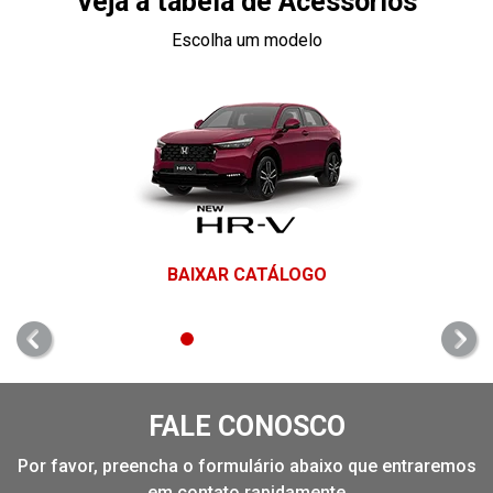
Veja a tabela de Acessórios
Escolha um modelo
BAIXAR CATÁLOGO
templates.template-01.components.carousel.texts.control_
temp
FALE CONOSCO
Por favor, preencha o formulário abaixo que entraremos
em contato rapidamente