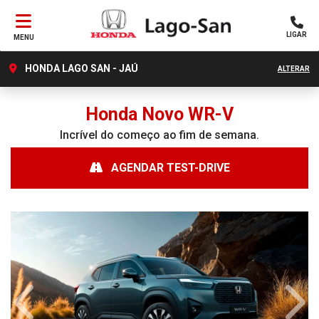
LIGAR
MENU
HONDA LAGO SAN - JAÚ
ALTERAR
Honda
Novo WR-V
Incrível do começo ao fim de semana.
AGENDAR TEST-DRIVE
Anterior
Próx