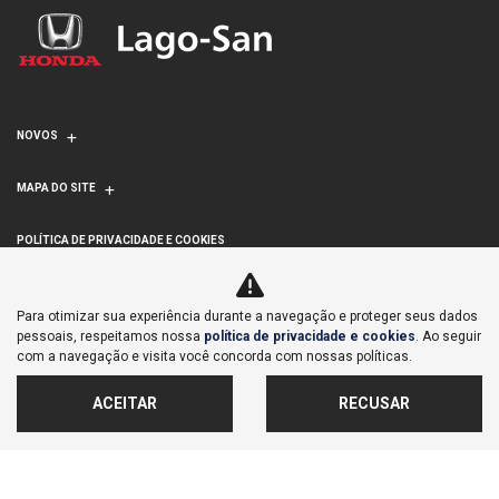
NOVOS
MAPA DO SITE
POLÍTICA DE PRIVACIDADE E COOKIES
LAGOINHA COMERCIAL DE VEICULOS IMPORTACAO E
Para otimizar sua experiência durante a navegação e proteger seus dados
EXPORTACAO S/A
pessoais, respeitamos nossa
política de privacidade e cookies
. Ao seguir
com a navegação e visita você concorda com nossas políticas.
CNPJ: 71.876.023/0008-89
ACEITAR
RECUSAR
No trânsito, enxergar o outro salva vidas.