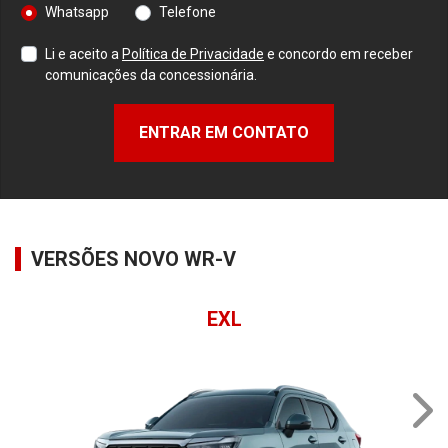
Whatsapp
Telefone
Li e aceito a
Política de Privacidade
e concordo em receber
comunicações da concessionária.
ENTRAR EM CONTATO
VERSÕES NOVO WR-V
EXL
NE