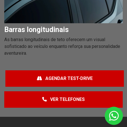
Barras longitudinais
As barras longitudinais de teto oferecem um visual
sofisticado ao veículo enquanto reforça sua personalidade
aventureira.
AGENDAR TEST-DRIVE
VER TELEFONES