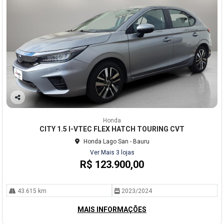
Co
mp
Honda
arti
CITY 1.5 I-VTEC FLEX HATCH TOURING CVT
lhe
Honda Lago San - Bauru
Ver Mais 3 lojas
R$ 123.900,00
43.615 km
2023/2024
MAIS INFORMAÇÕES