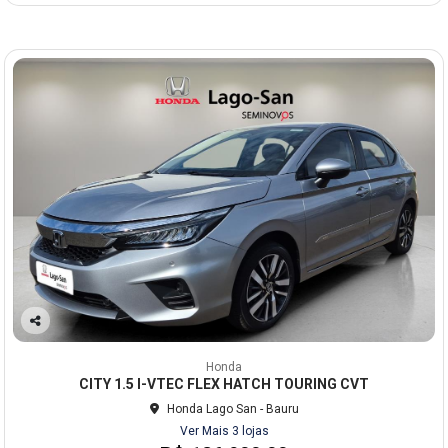
Co
mp
Honda
arti
CITY 1.5 I-VTEC FLEX HATCH TOURING CVT
lhe
Honda Lago San - Bauru
Ver Mais 3 lojas