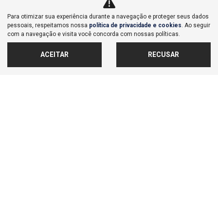
Co
Para otimizar sua experiência durante a navegação e proteger seus dados
mp
Honda
pessoais, respeitamos nossa
política de privacidade e cookies
. Ao seguir
arti
CITY 1.5 I-VTEC FLEX HATCH TOURING CVT
com a navegação e visita você concorda com nossas políticas.
lhe
Honda Lago San - Bauru
Ver Mais 3 lojas
ACEITAR
RECUSAR
R$ 124.900,00
27.140 km
2023/2024
MAIS INFORMAÇÕES