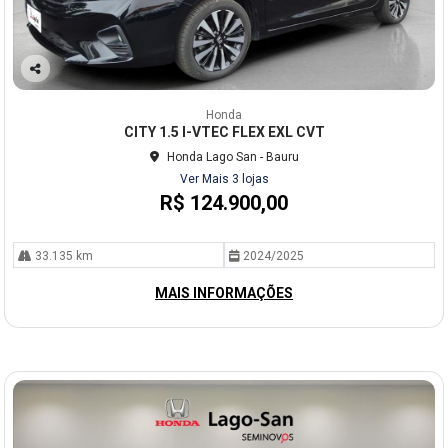
Co
mp
Honda
arti
CITY 1.5 I-VTEC FLEX EXL CVT
lhe
Honda Lago San - Bauru
Ver Mais 3 lojas
R$ 124.900,00
33.135 km
2024/2025
MAIS INFORMAÇÕES