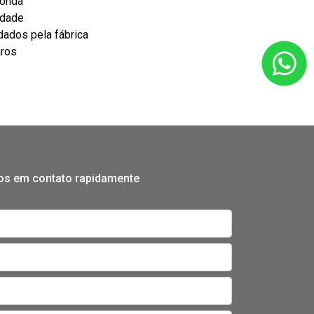
Honda
idade
ados pela fábrica
aros
mos em contato rapidamente