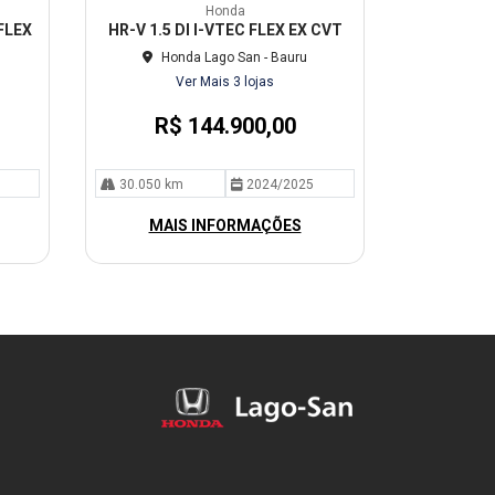
mp
Honda
arti
FLEX
HR-V 1.5 DI I-VTEC FLEX EX CVT
lhe
Honda Lago San - Bauru
Ver Mais 3 lojas
R$ 144.900,00
30.050 km
2024/2025
MAIS INFORMAÇÕES