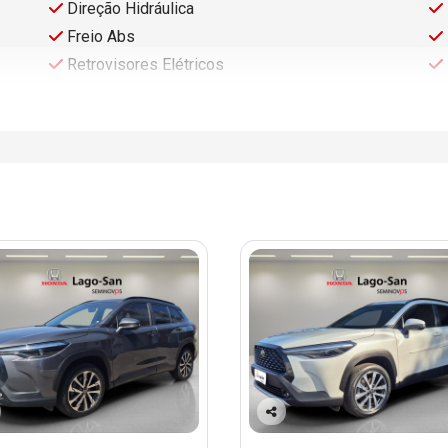
Direção Hidráulica
Freio Abs
Retrovisores Elétricos
Co