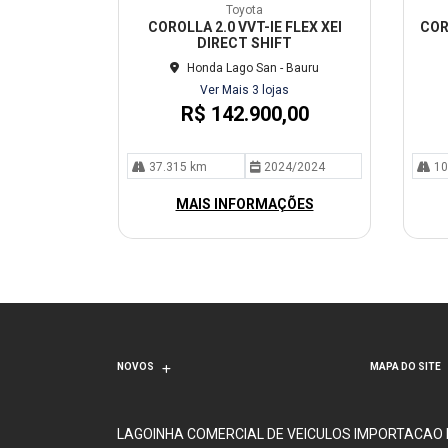
mp
mp
Toyota
arti
arti
COROLLA 2.0 VVT-IE FLEX XEI
COR
lhe
lhe
DIRECT SHIFT
Honda Lago San - Bauru
Ver Mais 3 lojas
R$ 142.900,00
37.315 km
2024/2024
10
MAIS INFORMAÇÕES
NOVOS
MAPA DO SITE
LAGOINHA COMERCIAL DE VEICULOS IMPORTACAO