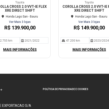
mp
Toyota
Toyota
arti
OLLA CROSS 2.0 VVT-IE FLEX
COROLLA CROSS 2.0 VVT-IE 
lhe
XRE DIRECT SHIFT
XRE DIRECT SHIFT
Honda Lago San - Bauru
Honda Lago San - Bauru
Ver Mais 3 lojas
Ver Mais 3 lojas
R$ 139.900,00
R$ 149.900,00
2.755 km
2021/2022
47.200 km
2023/2024
MAIS INFORMAÇÕES
MAIS INFORMAÇÕES
POLÍTICA DE PRIVACIDADE E COOKIES
 E EXPORTACAO S/A