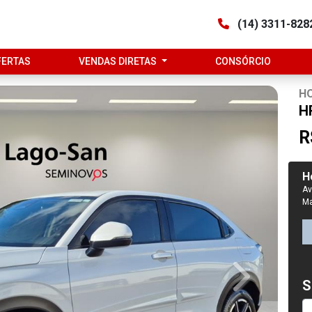
(14) 3311-82
FERTAS
VENDAS DIRETAS
CONSÓRCIO
H
H
R
H
Av
Ma
Next
S