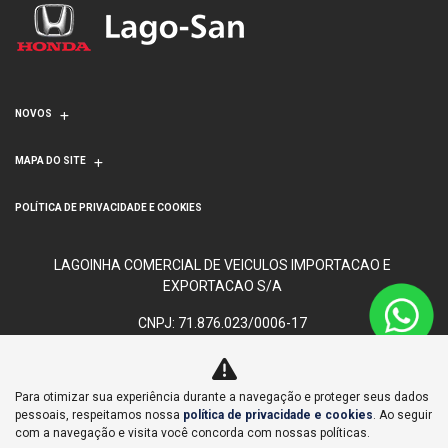
NOVOS
MAPA DO SITE
POLÍTICA DE PRIVACIDADE E COOKIES
LAGOINHA COMERCIAL DE VEICULOS IMPORTACAO E
EXPORTACAO S/A
CNPJ: 71.876.023/0006-17
Para otimizar sua experiência durante a navegação e proteger seus dados
No trânsito, enxergar o outro salva vidas.
pessoais, respeitamos nossa
política de privacidade e cookies
. Ao seguir
com a navegação e visita você concorda com nossas políticas.