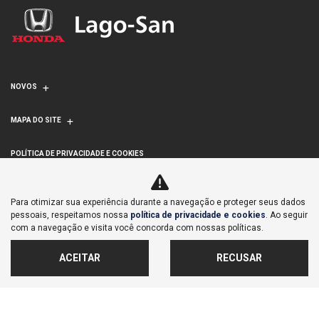
NOVOS
MAPA DO SITE
POLÍTICA DE PRIVACIDADE E COOKIES
LAGOINHA COMERCIAL DE VEICULOS IMPORTACAO E
Para otimizar sua experiência durante a navegação e proteger seus dados
EXPORTACAO S/A
pessoais, respeitamos nossa
política de privacidade e cookies
. Ao seguir
com a navegação e visita você concorda com nossas políticas.
CNPJ: 71.876.023/0006-17
ACEITAR
RECUSAR
No trânsito, enxergar o outro salva vidas.