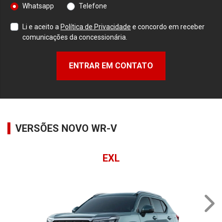
Whatsapp
Telefone
Li e aceito a
Política de Privacidade
e concordo em receber
comunicações da concessionária.
ENTRAR EM CONTATO
VERSÕES NOVO WR-V
EXL
NE