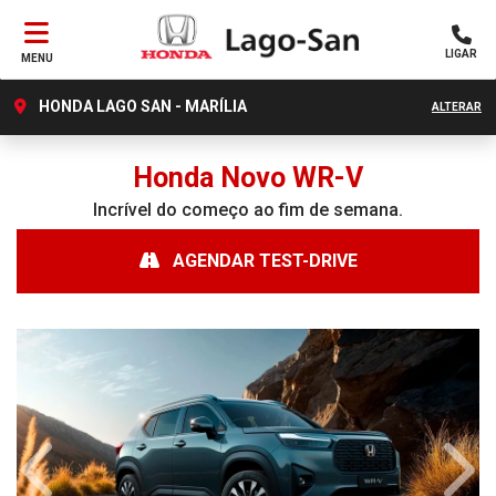
LIGAR
MENU
HONDA LAGO SAN - MARÍLIA
ALTERAR
Honda
Novo WR-V
Incrível do começo ao fim de semana.
AGENDAR TEST-DRIVE
Anterior
Próx