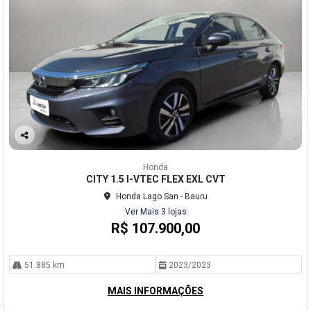
Co
mp
Honda
arti
CITY 1.5 I-VTEC FLEX EXL CVT
lhe
Honda Lago San - Bauru
Ver Mais 3 lojas
R$ 107.900,00
51.885 km
2023/2023
MAIS INFORMAÇÕES