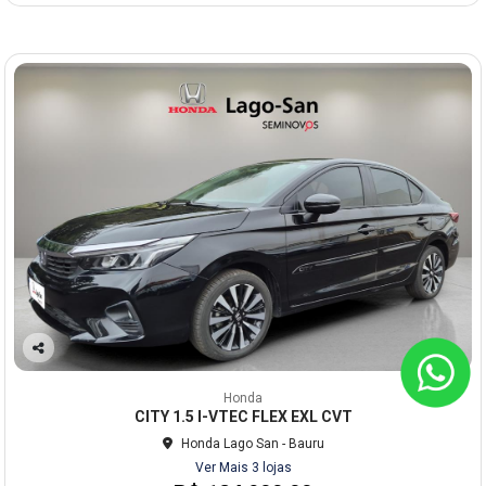
Co
mp
Honda
arti
CITY 1.5 I-VTEC FLEX EXL CVT
lhe
Honda Lago San - Bauru
Ver Mais 3 lojas