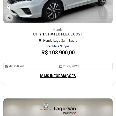
Co
mp
Honda
arti
CITY 1.5 I-VTEC FLEX EX CVT
lhe
Honda Lago San - Bauru
Ver Mais 3 lojas
R$ 103.900,00
49.150 km
2023/2023
MAIS INFORMAÇÕES