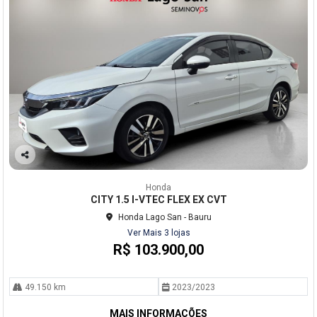
Co
mp
Honda
arti
CITY 1.5 I-VTEC FLEX EX CVT
lhe
Honda Lago San - Bauru
Ver Mais 3 lojas
R$ 103.900,00
49.150 km
2023/2023
MAIS INFORMAÇÕES