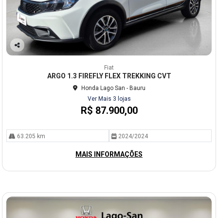
Co
mp
Fiat
arti
ARGO 1.3 FIREFLY FLEX TREKKING CVT
lhe
Honda Lago San - Bauru
Ver Mais 3 lojas
R$ 87.900,00
63.205 km
2024/2024
MAIS INFORMAÇÕES