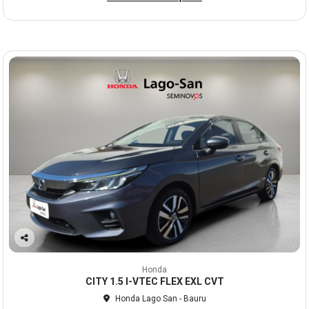
Co
mp
Honda
arti
CITY 1.5 I-VTEC FLEX EXL CVT
lhe
Honda Lago San - Bauru