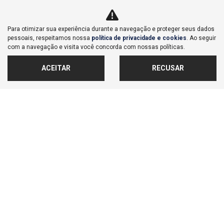
Co
Para otimizar sua experiência durante a navegação e proteger seus dados
mp
Honda
pessoais, respeitamos nossa
política de privacidade e cookies
. Ao seguir
arti
CITY 1.5 I-VTEC FLEX HATCH EXL CVT
com a navegação e visita você concorda com nossas políticas.
lhe
Honda Lago San - Bauru
Ver Mais 3 lojas
ACEITAR
RECUSAR
R$ 112.900,00
23.210 km
2022/2023
MAIS INFORMAÇÕES