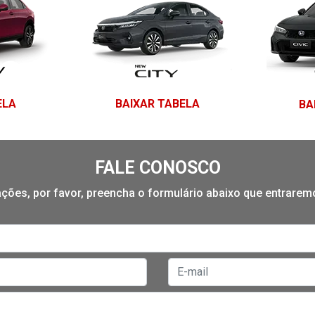
texts.control_prev
ELA
BAIXAR TABELA
BA
FALE CONOSCO
mações, por favor, preencha o formulário abaixo que entrare