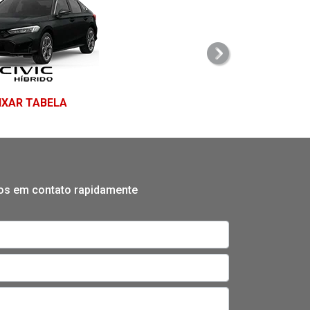
templates.template
IXAR TABELA
mos em contato rapidamente