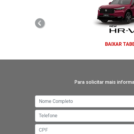
templates.template-01.components.carousel.
BAIXAR TAB
Para solicitar mais infor