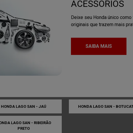
FALE CONOSCO
mações, por favor, preencha o formulário abaixo que entrare