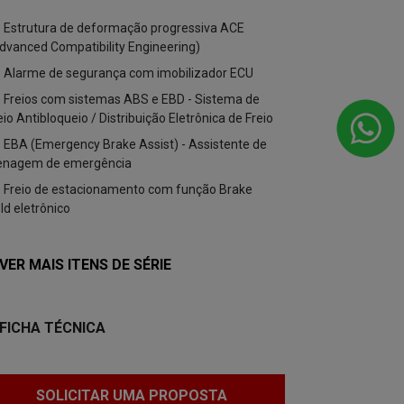
Estrutura 
Estrutura de deformação progressiva ACE
(Advanced Comp
dvanced Compatibility Engineering)
Alarme de 
Alarme de segurança com imobilizador ECU
Freios com
Freios com sistemas ABS e EBD - Sistema de
Freio Antibloqu
eio Antibloqueio / Distribuição Eletrônica de Freio
EBA (Emerge
EBA (Emergency Brake Assist) - Assistente de
frenagem de 
enagem de emergência
VSA (Vehicle
Freio de estacionamento com função Brake
estabilidade e
ld eletrônico
+ VER MAIS 
 VER MAIS ITENS DE SÉRIE
FICHA TÉ
FICHA TÉCNICA
SOL
SOLICITAR UMA PROPOSTA