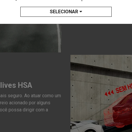
Garantia de segurança e estab
para a tração e frenagem das
SELECIONAR
clives HSA
ais seguro. Ao atuar como um
reio acionado por alguns
ocê possa dirigir com a