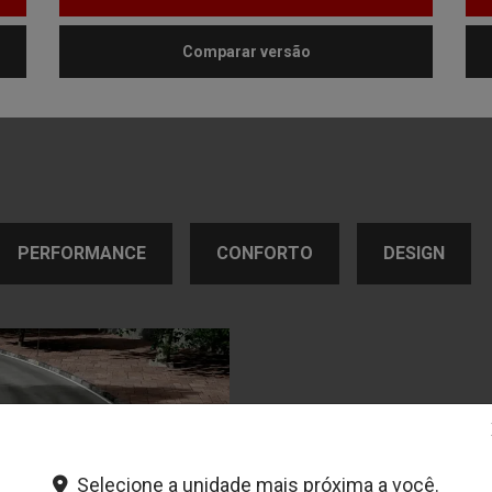
Comparar versão
PERFORMANCE
CONFORTO
DESIGN
Assistente de est
Selecione a unidade mais próxima a você.