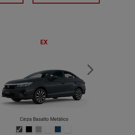
EX
NEXT
C
Cinza Basalto Metálico