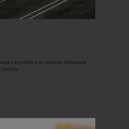
rança e assistência ao condutor, embarcada
 conforto.