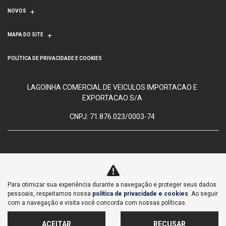
NOVOS
MAPA DO SITE
POLÍTICA DE PRIVACIDADE E COOKIES
LAGOINHA COMERCIAL DE VEICULOS IMPORTACAO E
EXPORTACAO S/A
CNPJ: 71.876.023/0003-74
No trânsito, enxergar o outro
Para otimizar sua experiência durante a navegação e proteger seus dados
salva vidas.
pessoais, respeitamos nossa
política de privacidade e cookies
. Ao seguir
com a navegação e visita você concorda com nossas políticas.
ACEITAR
RECUSAR