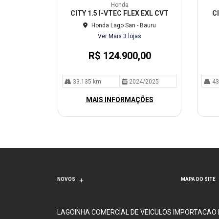
mp
mp
Honda
arti
arti
CITY 1.5 I-VTEC FLEX EXL CVT
C
lhe
lhe
Honda Lago San - Bauru
Ver Mais 3 lojas
R$ 124.900,00
33.135 km
2024/2025
43
MAIS INFORMAÇÕES
NOVOS
MAPA DO SITE
LAGOINHA COMERCIAL DE VEICULOS IMPORTACAO