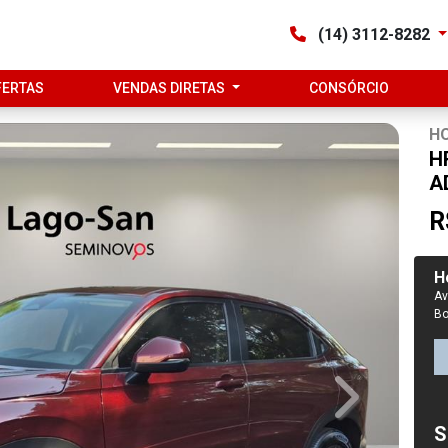
(14) 3112-8282
FERTAS
VENDAS DIRETAS
CONSÓRCIO
H
H
A
R
H
Av
Bo
Next
S