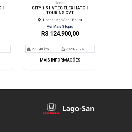
mp
Honda
arti
CH
CITY 1.5 I-VTEC FLEX HATCH
lhe
TOURING CVT
Honda Lago San - Bauru
Ver Mais 3 lojas
R$ 124.900,00
27.140 km
2023/2024
MAIS INFORMAÇÕES