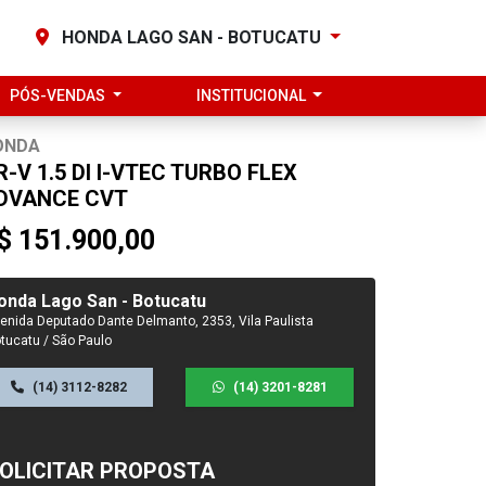
HONDA LAGO SAN - BOTUCATU
PÓS-VENDAS
INSTITUCIONAL
ONDA
R-V 1.5 DI I-VTEC TURBO FLEX
DVANCE CVT
$ 151.900,00
onda Lago San - Botucatu
enida Deputado Dante Delmanto, 2353, Vila Paulista
tucatu / São Paulo
(14) 3112-8282
(14) 3201-8281
OLICITAR PROPOSTA