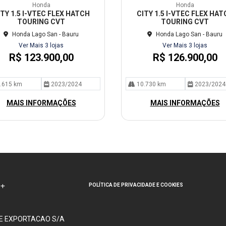
mp
Honda
Honda
arti
ITY 1.5 I-VTEC FLEX HATCH
CITY 1.5 I-VTEC FLEX HAT
lhe
TOURING CVT
TOURING CVT
Honda Lago San - Bauru
Honda Lago San - Bauru
Ver Mais 3 lojas
Ver Mais 3 lojas
R$ 123.900,00
R$ 126.900,00
.615 km
2023/2024
10.730 km
2023/2024
MAIS INFORMAÇÕES
MAIS INFORMAÇÕES
POLÍTICA DE PRIVACIDADE E COOKIES
 E EXPORTACAO S/A