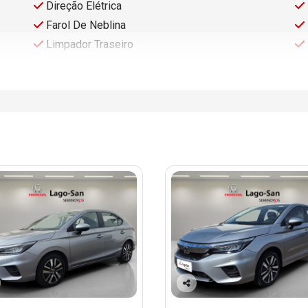
Direção Elétrica
Farol De Neblina
Limpador Traseiro
Co