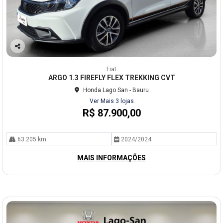
Co
mp
Fiat
arti
ARGO 1.3 FIREFLY FLEX TREKKING CVT
lhe
Honda Lago San - Bauru
Ver Mais 3 lojas
R$ 87.900,00
63.205 km
2024/2024
MAIS INFORMAÇÕES