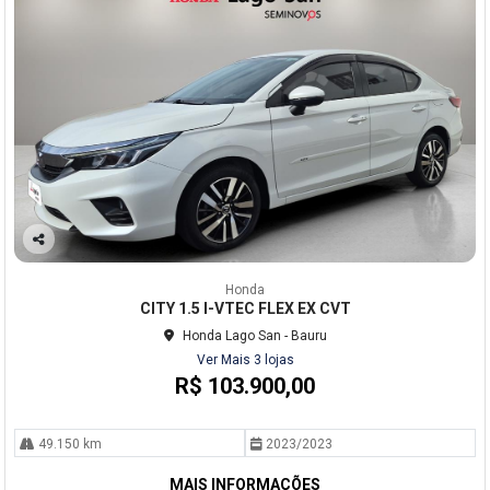
Co
mp
Honda
arti
CITY 1.5 I-VTEC FLEX EX CVT
lhe
Honda Lago San - Bauru
Ver Mais 3 lojas
R$ 103.900,00
49.150 km
2023/2023
MAIS INFORMAÇÕES