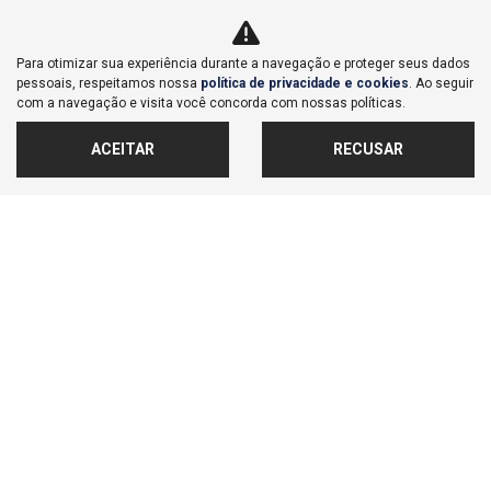
Co
Para otimizar sua experiência durante a navegação e proteger seus dados
mp
Hyundai
pessoais, respeitamos nossa
política de privacidade e cookies
. Ao seguir
arti
HB20 1.0 TGDI FLEX COMFORT PLUS AUTOMÁTICO
com a navegação e visita você concorda com nossas políticas.
lhe
Honda Lago San - Bauru
Ver Mais 3 lojas
ACEITAR
RECUSAR
R$ 91.900,00
47.555 km
2024/2025
MAIS INFORMAÇÕES