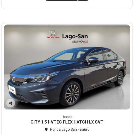
Co
mp
Honda
arti
CITY 1.5 I-VTEC FLEX HATCH LX CVT
lhe
Honda Lago San - Bauru