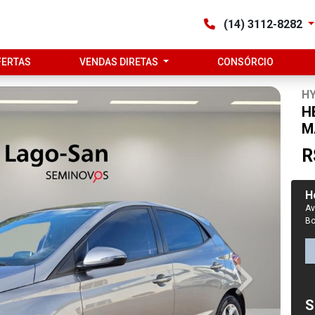
(14) 3112-8282
FERTAS
VENDAS DIRETAS
CONSÓRCIO
H
H
M
R
H
Av
Bo
Next
S