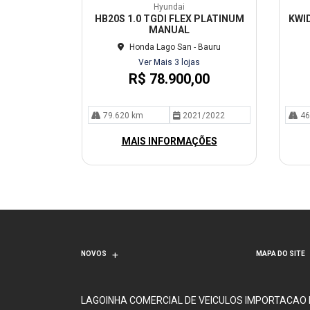
mp
mp
Hyundai
arti
arti
HB20S 1.0 TGDI FLEX PLATINUM
KWID
lhe
lhe
MANUAL
Honda Lago San - Bauru
Ver Mais 3 lojas
R$ 78.900,00
79.620 km
2021/2022
46
MAIS INFORMAÇÕES
NOVOS
MAPA DO SITE
LAGOINHA COMERCIAL DE VEICULOS IMPORTACAO