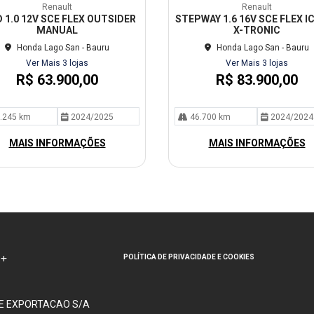
mp
Renault
Renault
arti
 1.0 12V SCE FLEX OUTSIDER
STEPWAY 1.6 16V SCE FLEX I
lhe
MANUAL
X-TRONIC
Honda Lago San - Bauru
Honda Lago San - Bauru
Ver Mais 3 lojas
Ver Mais 3 lojas
R$ 63.900,00
R$ 83.900,00
.245 km
2024/2025
46.700 km
2024/2024
MAIS INFORMAÇÕES
MAIS INFORMAÇÕES
POLÍTICA DE PRIVACIDADE E COOKIES
 E EXPORTACAO S/A