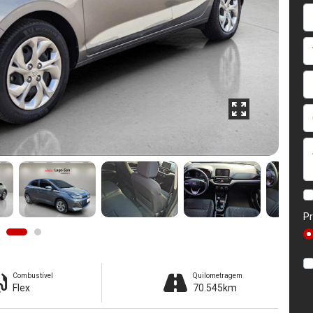
Pr
Combustível
Quilometragem
Flex
70.545km