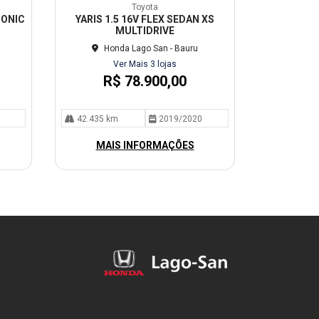
mp
Toyota
arti
CONIC
YARIS 1.5 16V FLEX SEDAN XS
lhe
MULTIDRIVE
Honda Lago San - Bauru
Ver Mais 3 lojas
R$ 78.900,00
42.435 km
2019/2020
MAIS INFORMAÇÕES