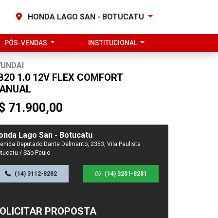
HONDA LAGO SAN - BOTUCATU
PÓS-VENDAS
INSTITUCIONAL
YUNDAI
B20 1.0 12V FLEX COMFORT
ANUAL
$ 71.900,00
onda Lago San - Botucatu
enida Deputado Dante Delmanto, 2353, Vila Paulista
tucatu / São Paulo
(14) 3112-8282
(14) 3201-8281
OLICITAR PROPOSTA