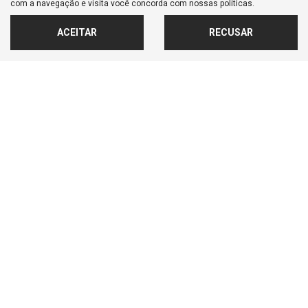
R$ 151.900,00
com a navegação e visita você concorda com nossas políticas.
ACEITAR
RECUSAR
20.970 km
2025/2025
MAIS INFORMAÇÕES
FALAR AGORA COM O VENDEDOR
‹
1
2
3
4
5
6
›