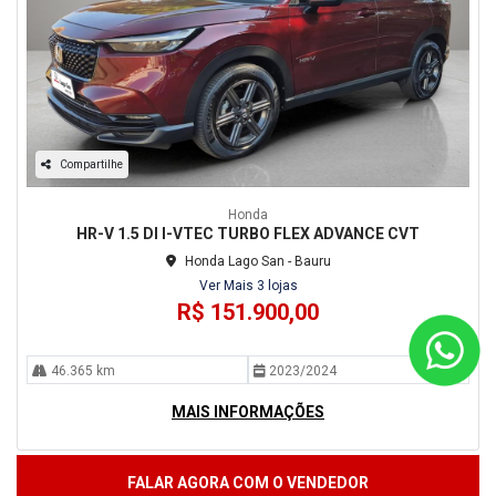
Compartilhe
Honda
HR-V 1.5 DI I-VTEC TURBO FLEX ADVANCE CVT
Honda Lago San - Bauru
Ver Mais 3 lojas
R$ 151.900,00
46.365 km
2023/2024
MAIS INFORMAÇÕES
FALAR AGORA COM O VENDEDOR