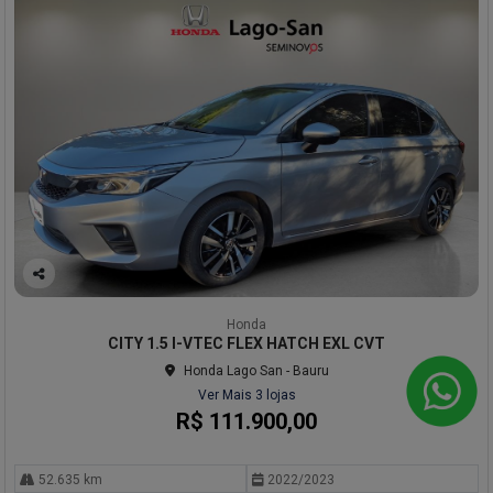
Co
mp
Honda
arti
CITY 1.5 I-VTEC FLEX HATCH EXL CVT
lhe
Honda Lago San - Bauru
Ver Mais 3 lojas
R$ 111.900,00
52.635 km
2022/2023