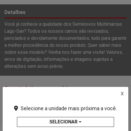
Detalhes
Você já conhece a qualidade dos Seminovos Multimarcas
Lago-San? Todos os nossos carros são revisados,
periciados e devidamente documentados, tudo para garantir
a melhor procedência do nosso produto. Quer saber mais
sobre esse modelo? Venha nos fazer uma visita! Valores,
erros de digitação, informações e imagens sujeitas a
alterações sem aviso prévio.
Características e acessórios
X
Airbag Do Motorista
Selecione a unidade mais próxima a você.
Airbag Duplo
Alarme
SELECIONAR
Ar Condicionado