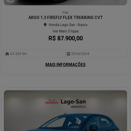
Co
mp
Fiat
arti
ARGO 1.3 FIREFLY FLEX TREKKING CVT
lhe
Honda Lago San - Bauru
Ver Mais 3 lojas
R$ 87.900,00
63.205 km
2024/2024
MAIS INFORMAÇÕES