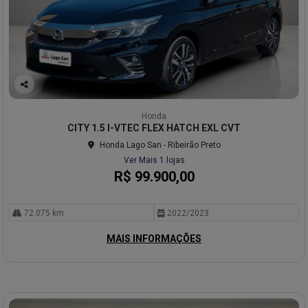
Co
mp
Honda
arti
CITY 1.5 I-VTEC FLEX HATCH EXL CVT
lhe
Honda Lago San - Ribeirão Preto
Ver Mais 1 lojas
R$ 99.900,00
72.075 km
2022/2023
MAIS INFORMAÇÕES