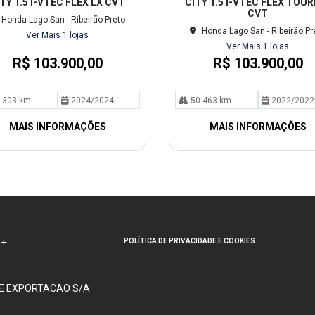
TY 1.5 I-VTEC FLEX LX CVT
CITY 1.5 I-VTEC FLEX TOUR
lhe
CVT
Honda Lago San - Ribeirão Preto
Honda Lago San - Ribeirão Pr
Ver Mais 1 lojas
Ver Mais 1 lojas
R$ 103.900,00
R$ 103.900,00
.303 km
2024/2024
50.463 km
2022/2022
MAIS INFORMAÇÕES
MAIS INFORMAÇÕES
POLÍTICA DE PRIVACIDADE E COOKIES
 E EXPORTACAO S/A