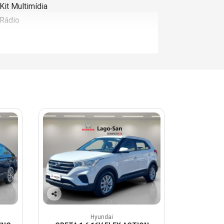
Kit Multimídia
Rádio
Co
mp
Hyundai
arti