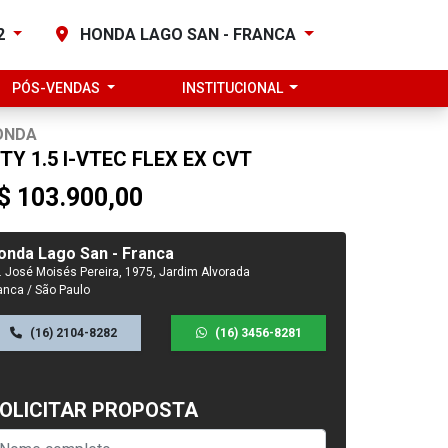
82
HONDA LAGO SAN - FRANCA
PÓS-VENDAS
INSTITUCIONAL
ONDA
ITY 1.5 I-VTEC FLEX EX CVT
$ 103.900,00
onda Lago San - Franca
. José Moisés Pereira, 1975, Jardim Alvorada
anca / São Paulo
(16) 2104-8282
(16) 3456-8281
OLICITAR PROPOSTA