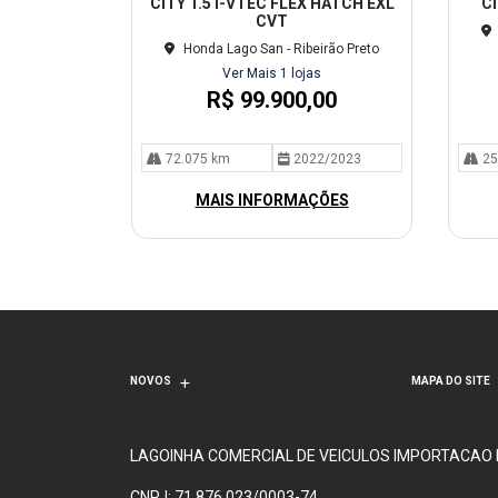
CITY 1.5 I-VTEC FLEX HATCH EXL
CI
lhe
lhe
CVT
Honda Lago San - Ribeirão Preto
Ver Mais 1 lojas
R$ 99.900,00
72.075 km
2022/2023
25
MAIS INFORMAÇÕES
NOVOS
MAPA DO SITE
LAGOINHA COMERCIAL DE VEICULOS IMPORTACAO
CNPJ: 71.876.023/0003-74