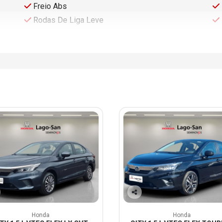
Freio Abs
Rodas De Liga Leve
Co
mp
Honda
Honda
arti