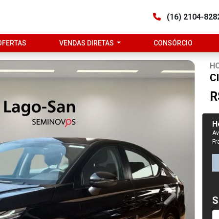
(16) 2104-82
OFERTAS
VENDAS DIRETAS
CONSÓRCIO
H
C
R
H
Av
Fr
Next
S