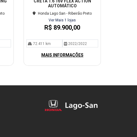
ING
CRETA 1.6 16V FLEX ACTION
lhe
AUTOMÁTICO
eto
Honda Lago San - Ribeirão Preto
Ver Mais 1 lojas
R$ 89.900,00
72.411 km
2022/2022
MAIS INFORMAÇÕES