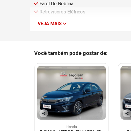
Farol De Neblina
Retrovisores Elétricos
VEJA MAIS
Você também pode gostar de:
Co
Co
mp
mp
Honda
arti
arti