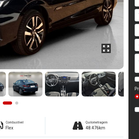
Pr
Combustível
Quilometragem
Flex
48.476km