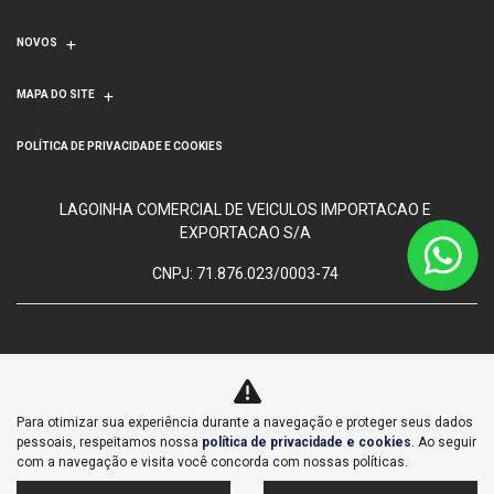
NOVOS
MAPA DO SITE
POLÍTICA DE PRIVACIDADE E COOKIES
LAGOINHA COMERCIAL DE VEICULOS IMPORTACAO E
EXPORTACAO S/A
CNPJ: 71.876.023/0003-74
No trânsito, enxergar o outro
Para otimizar sua experiência durante a navegação e proteger seus dados
salva vidas.
pessoais, respeitamos nossa
política de privacidade e cookies
. Ao seguir
com a navegação e visita você concorda com nossas políticas.