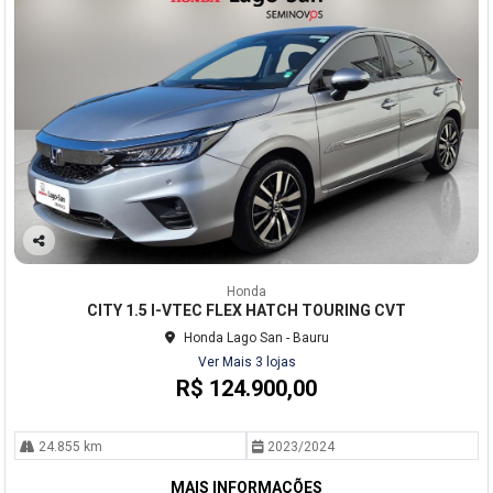
Co
mp
Honda
arti
CITY 1.5 I-VTEC FLEX HATCH TOURING CVT
lhe
Honda Lago San - Bauru
Ver Mais 3 lojas
R$ 124.900,00
24.855 km
2023/2024
MAIS INFORMAÇÕES