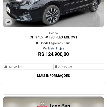
Co
mp
Honda
arti
CITY 1.5 I-VTEC FLEX EXL CVT
lhe
Honda Lago San - Bauru
Ver Mais 3 lojas
R$ 124.900,00
33.135 km
2024/2025
MAIS INFORMAÇÕES