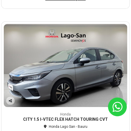
Co
mp
Honda
arti
CITY 1.5 I-VTEC FLEX HATCH TOURING CVT
lhe
Honda Lago San - Bauru