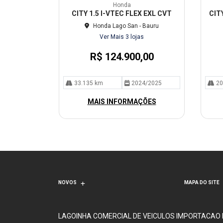
mp
mp
Honda
arti
arti
CITY 1.5 I-VTEC FLEX EXL CVT
CIT
lhe
lhe
Honda Lago San - Bauru
Ver Mais 3 lojas
R$ 124.900,00
33.135 km
2024/2025
20
MAIS INFORMAÇÕES
NOVOS
MAPA DO SITE
LAGOINHA COMERCIAL DE VEICULOS IMPORTACAO