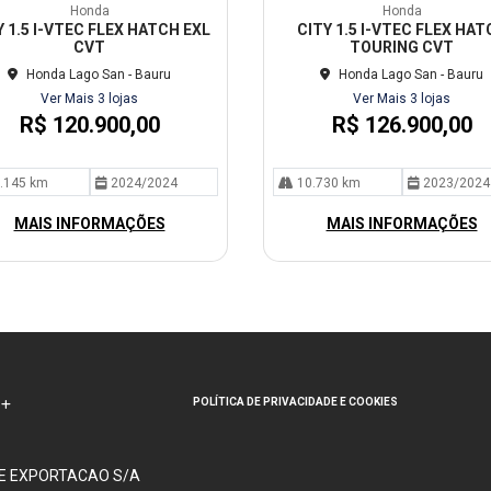
mp
Honda
Honda
arti
Y 1.5 I-VTEC FLEX HATCH EXL
CITY 1.5 I-VTEC FLEX HAT
lhe
CVT
TOURING CVT
Honda Lago San - Bauru
Honda Lago San - Bauru
Ver Mais 3 lojas
Ver Mais 3 lojas
R$ 120.900,00
R$ 126.900,00
.145 km
2024/2024
10.730 km
2023/2024
MAIS INFORMAÇÕES
MAIS INFORMAÇÕES
POLÍTICA DE PRIVACIDADE E COOKIES
 E EXPORTACAO S/A