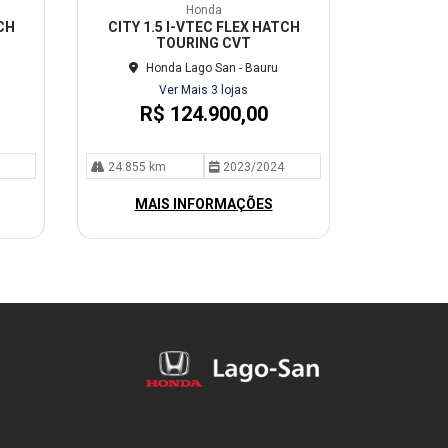
mp
Honda
arti
CH
CITY 1.5 I-VTEC FLEX HATCH
lhe
TOURING CVT
Honda Lago San - Bauru
Ver Mais 3 lojas
R$ 124.900,00
24.855 km
2023/2024
MAIS INFORMAÇÕES