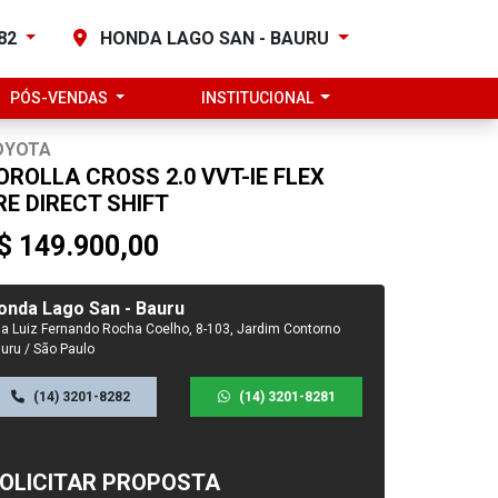
282
HONDA LAGO SAN - BAURU
PÓS-VENDAS
INSTITUCIONAL
OYOTA
OROLLA CROSS 2.0 VVT-IE FLEX
RE DIRECT SHIFT
$ 149.900,00
onda Lago San - Bauru
a Luiz Fernando Rocha Coelho, 8-103, Jardim Contorno
uru / São Paulo
(14) 3201-8282
(14) 3201-8281
OLICITAR PROPOSTA