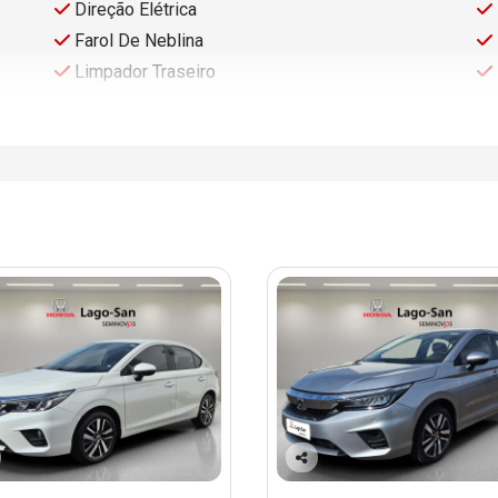
Direção Elétrica
Farol De Neblina
Limpador Traseiro
Co