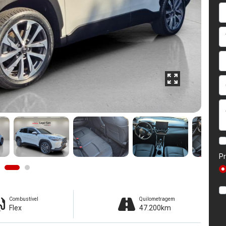
Pr
Combustível
Quilometragem
Flex
47.200km