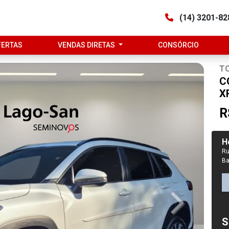
(14) 3201-8
FERTAS
VENDAS DIRETAS
CONSÓRCIO
T
C
X
R
H
Ru
Ba
Next
S