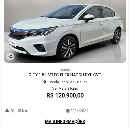
Co
mp
Honda
arti
CITY 1.5 I-VTEC FLEX HATCH EXL CVT
lhe
Honda Lago San - Bauru
Ver Mais 3 lojas
R$ 120.900,00
20.145 km
2024/2024
MAIS INFORMAÇÕES