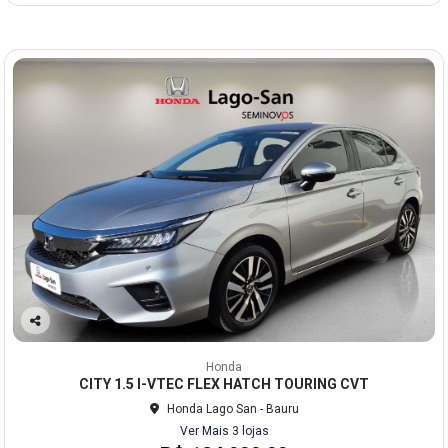
Co
mp
Honda
arti
CITY 1.5 I-VTEC FLEX HATCH TOURING CVT
lhe
Honda Lago San - Bauru
Ver Mais 3 lojas