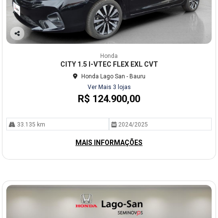
Co
mp
Honda
arti
CITY 1.5 I-VTEC FLEX EXL CVT
lhe
Honda Lago San - Bauru
Ver Mais 3 lojas
R$ 124.900,00
33.135 km
2024/2025
MAIS INFORMAÇÕES