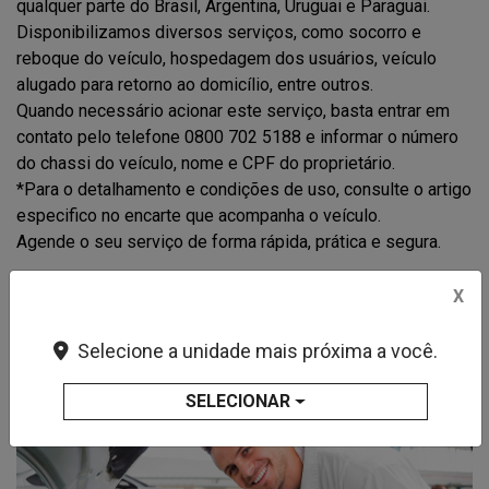
qualquer parte do Brasil, Argentina, Uruguai e Paraguai.
Disponibilizamos diversos serviços, como socorro e
reboque do veículo, hospedagem dos usuários, veículo
alugado para retorno ao domicílio, entre outros.
Quando necessário acionar este serviço, basta entrar em
contato pelo telefone 0800 702 5188 e informar o número
do chassi do veículo, nome e CPF do proprietário.
*Para o detalhamento e condições de uso, consulte o artigo
especifico no encarte que acompanha o veículo.
Agende o seu serviço de forma rápida, prática e segura.
X
FAÇA UM AGENDAMENTO
Selecione a unidade mais próxima a você.
SELECIONAR