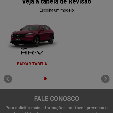
Veja a tabela de Revisão
Escolha um modelo
BAIXAR TABELA
templates.template-01.components.carousel.texts.control_
temp
FALE CONOSCO
Para solicitar mais informações, por favor, preencha o