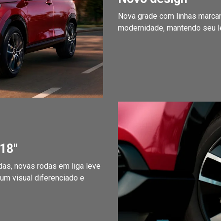
Nova grade com linhas marcan
modernidade, mantendo seu l
18''
das, novas rodas em liga leve
m visual diferenciado e