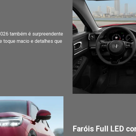
 2026 também é surpreendente
de toque macio e detalhes que
Faróis Full LED c