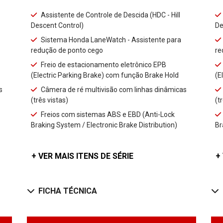
Assistente de Controle de Descida (HDC - Hill
Descent Control)
De
Sistema Honda LaneWatch - Assistente para
redução de ponto cego
re
Freio de estacionamento eletrônico EPB
(Electric Parking Brake) com função Brake Hold
(E
s
Câmera de ré multivisão com linhas dinâmicas
(três vistas)
(t
Freios com sistemas ABS e EBD (Anti-Lock
Braking System / Electronic Brake Distribution)
Br
+ VER MAIS ITENS DE SÉRIE
+
FICHA TÉCNICA