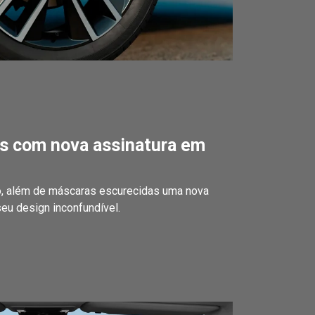
as com nova assinatura em
o, além de máscaras escurecidas uma nova
eu design inconfundível.