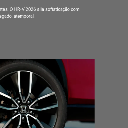
tes. O HR-V 2026 alia sofisticação com
egado, atemporal.