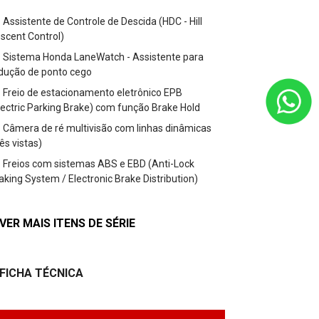
Assistente de Controle de Descida (HDC - Hill
Assistente 
scent Control)
Descent Contro
Sistema Honda LaneWatch - Assistente para
Sistema Ho
dução de ponto cego
redução de po
Freio de estacionamento eletrônico EPB
Freio de es
lectric Parking Brake) com função Brake Hold
(Electric Park
Câmera de ré multivisão com linhas dinâmicas
Câmera de r
rês vistas)
(três vistas)
Freios com sistemas ABS e EBD (Anti-Lock
Freios com 
aking System / Electronic Brake Distribution)
Braking System 
 VER MAIS ITENS DE SÉRIE
+ VER MAIS 
FICHA TÉCNICA
FICHA TÉ