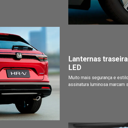
Lanternas traseir
LED
Muito mais segurança e estil
assinatura luminosa marcam s